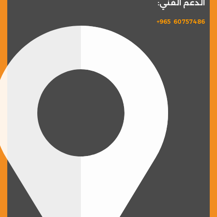
الدعم الفني:
60757486 965+