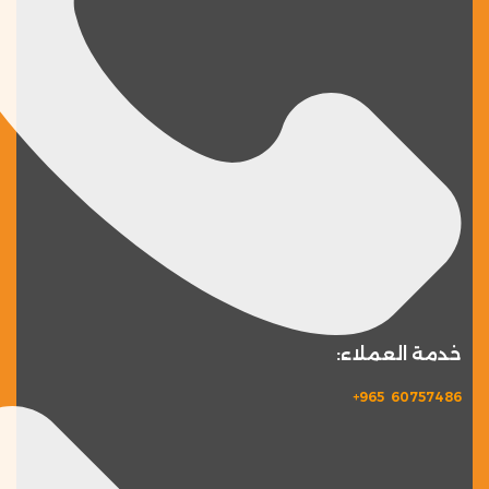
خدمة العملاء:
60757486 965+